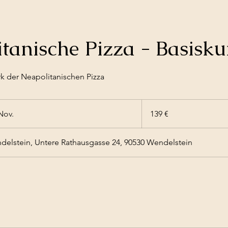
tanische Pizza - Basisku
k der Neapolitanischen Pizza
139
Euro
Nov.
B
139 €
e
g
elstein, Untere Rathausgasse 24, 90530 Wendelstein
i
n
n
t
a
m
: