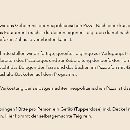
2
0
.
ir das Geheimnis der neapolitanischen Pizza. Nach einer kurze
N
s Equipment machst du deinen eigenen Teig, den du mit nac
o
ifezeit Zuhause verarbeiten kannst.
v
.
hritte stellen wir dir fertige, gereifte Teiglinge zur Verfügung. 
breiten des Pizzateiges und zur Zubereitung der perfekten To
 steht das Belegen der Pizza und das Backen im Pizzaofen mit 4
aushalts-Backofen auf dem Programm.
Verkostung der selbstgemachten neapolitanischen Pizza ist das
ingen? Bitte pro Person ein Gefäß (Tupperdose) inkl. Deckel mi
n. Hier kommt der selbstgemachte Teig rein.